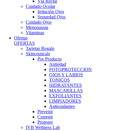
Vía Rectal
Cuidado Ocular
Irritación Ojos
Sequedad Ojos
Cuidado Ojos
Menopausia
Vitaminas
Ofertas
OFERTAS
Tarjetas Regalo
Skinceuticals
Por Producto
Antiedad
FOTOPROTECCION
OJOS Y LABIOS
TONICOS
HIDRATANTES
MASCARILLAS
EXFOLIANTES
LIMPIADORES
Antioxidantes
Prevenir
Corregir
Proteger
IVB Wellness Lab