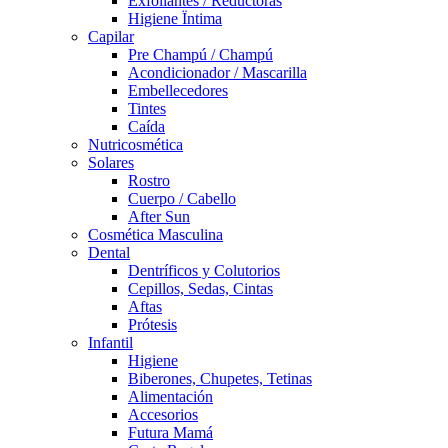
Exfoliantes / Reductoras
Higiene Ïntima
Capilar
Pre Champú / Champú
Acondicionador / Mascarilla
Embellecedores
Tintes
Caída
Nutricosmética
Solares
Rostro
Cuerpo / Cabello
After Sun
Cosmética Masculina
Dental
Dentríficos y Colutorios
Cepillos, Sedas, Cintas
Aftas
Prótesis
Infantil
Higiene
Biberones, Chupetes, Tetinas
Alimentación
Accesorios
Futura Mamá