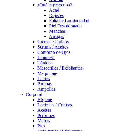
¿Qué te preocupa?
Acné
Rojeces
Falta de Luminosidad
Piel Deshidratada
Manchas
Arrugas
Cremas / Fluidos
Serums / Aceites
Contorno de Ojos
Limpieza
Tónicos
Mascarillas / Exfoliantes
Maquillaje
Labios
Brumas
Ampollas
Corporal
Higiene
Lociones / Cremas
Aceites
Perfumes
Manos
Pies