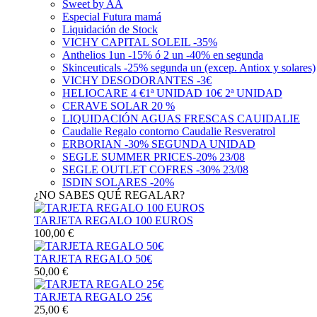
Sweet by AA
Especial Futura mamá
Liquidación de Stock
VICHY CAPITAL SOLEIL -35%
Anthelios 1un -15% ó 2 un -40% en segunda
Skinceuticals -25% segunda un (excep. Antiox y solares)
VICHY DESODORANTES -3€
HELIOCARE 4 €1ª UNIDAD 10€ 2ª UNIDAD
CERAVE SOLAR 20 %
LIQUIDACIÓN AGUAS FRESCAS CAUIDALIE
Caudalie Regalo contorno Caudalie Resveratrol
ERBORIAN -30% SEGUNDA UNIDAD
SEGLE SUMMER PRICES-20% 23/08
SEGLE OUTLET COFRES -30% 23/08
ISDIN SOLARES -20%
¿NO SABES QUÉ REGALAR?
TARJETA REGALO 100 EUROS
100,00 €
TARJETA REGALO 50€
50,00 €
TARJETA REGALO 25€
25,00 €