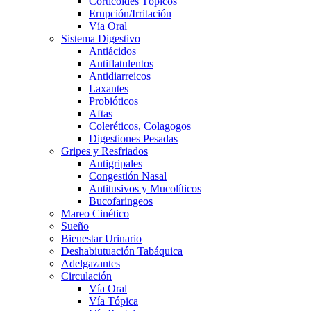
Corticoides Tópicos
Erupción/Irritación
Vía Oral
Sistema Digestivo
Antiácidos
Antiflatulentos
Antidiarreicos
Laxantes
Probióticos
Aftas
Coleréticos, Colagogos
Digestiones Pesadas
Gripes y Resfriados
Antigripales
Congestión Nasal
Antitusivos y Mucolíticos
Bucofaringeos
Mareo Cinético
Sueño
Bienestar Urinario
Deshabiutuación Tabáquica
Adelgazantes
Circulación
Vía Oral
Vía Tópica