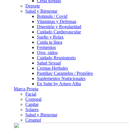
Cesta Regalo
Deporte
Salud y Bienestar
Botiquín / Covid
Vitaminas y Defensas
Digestión y Regularidad
Cuidado Cardiovascular
Sueño y Relax
Cuida tu línea
Fermentos
Ojos, oidos
Cuidado Respiratorio
Salud Sexual
Cremas Herbales
Pastillas/ Caramelos / Propóleo
Suplementos Nutricionales
En Suite by Arturo Alba
Marca Propia
Facial
Corporal
Capilar
Solares
Salud y Bienestar
Ceramol