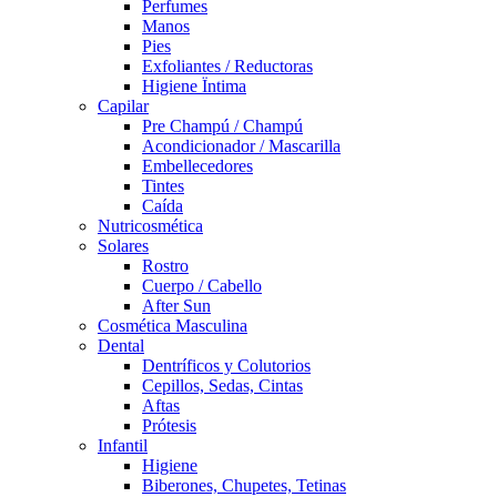
Perfumes
Manos
Pies
Exfoliantes / Reductoras
Higiene Ïntima
Capilar
Pre Champú / Champú
Acondicionador / Mascarilla
Embellecedores
Tintes
Caída
Nutricosmética
Solares
Rostro
Cuerpo / Cabello
After Sun
Cosmética Masculina
Dental
Dentríficos y Colutorios
Cepillos, Sedas, Cintas
Aftas
Prótesis
Infantil
Higiene
Biberones, Chupetes, Tetinas