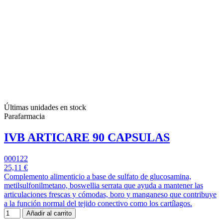
Últimas unidades en stock
Parafarmacia
IVB ARTICARE 90 CAPSULAS
000122
25,11 €
Complemento alimenticio a base de sulfato de glucosamina,
metilsulfonilmetano, boswellia serrata que ayuda a mantener las
articulaciones frescas y cómodas, boro y manganeso que contribuye
a la función normal del tejido conectivo como los cartílagos.
Añadir al carrito