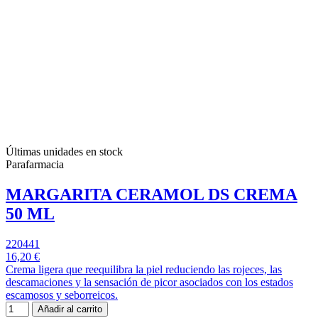
Últimas unidades en stock
Parafarmacia
MARGARITA CERAMOL DS CREMA
50 ML
220441
16,20 €
Crema ligera que reequilibra la piel reduciendo las rojeces, las
descamaciones y la sensación de picor asociados con los estados
escamosos y seborreicos.
Añadir al carrito