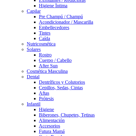
Exfoliantes / Reductoras
Higiene Ïntima
Capilar
Pre Champú / Champú
Acondicionador / Mascarilla
Embellecedores
Tintes
Caída
Nutricosmética
Solares
Rostro
Cuerpo / Cabello
After Sun
Cosmética Masculina
Dental
Dentríficos y Colutorios
Cepillos, Sedas, Cintas
Aftas
Prótesis
Infantil
Higiene
Biberones, Chupetes, Tetinas
Alimentación
Accesorios
Futura Mamá