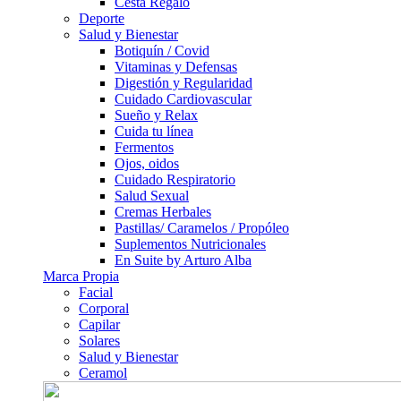
Cesta Regalo
Deporte
Salud y Bienestar
Botiquín / Covid
Vitaminas y Defensas
Digestión y Regularidad
Cuidado Cardiovascular
Sueño y Relax
Cuida tu línea
Fermentos
Ojos, oidos
Cuidado Respiratorio
Salud Sexual
Cremas Herbales
Pastillas/ Caramelos / Propóleo
Suplementos Nutricionales
En Suite by Arturo Alba
Marca Propia
Facial
Corporal
Capilar
Solares
Salud y Bienestar
Ceramol