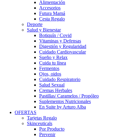
Alimentación
Accesorios
Futura Mamá
Cesta Regalo
Deporte
Salud y Bienestar
Botiquín / Covid
Vitaminas y Defensas
Digestión y Regularidad
Cuidado Cardiovascular
Sueño y Relax
Cuida tu línea
Fermentos
Ojos, oidos
Cuidado Respiratorio
Salud Sexual
Cremas Herbales
Pastillas/ Caramelos / Propóleo
Suplementos Nutricionales
En Suite by Arturo Alba
OFERTAS
Tarjetas Regalo
Skinceuticals
Por Producto
Prevenir