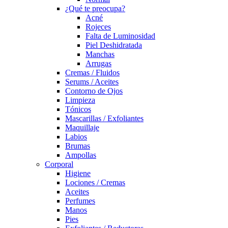
¿Qué te preocupa?
Acné
Rojeces
Falta de Luminosidad
Piel Deshidratada
Manchas
Arrugas
Cremas / Fluidos
Serums / Aceites
Contorno de Ojos
Limpieza
Tónicos
Mascarillas / Exfoliantes
Maquillaje
Labios
Brumas
Ampollas
Corporal
Higiene
Lociones / Cremas
Aceites
Perfumes
Manos
Pies