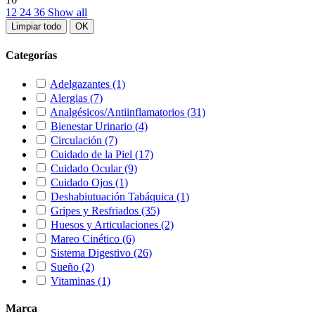
12
24
36
Show all
Limpiar todo
OK
Categorías
Adelgazantes
(1)
Alergias
(7)
Analgésicos/Antiinflamatorios
(31)
Bienestar Urinario
(4)
Circulación
(7)
Cuidado de la Piel
(17)
Cuidado Ocular
(9)
Cuidado Ojos
(1)
Deshabiutuación Tabáquica
(1)
Gripes y Resfriados
(35)
Huesos y Articulaciones
(2)
Mareo Cinético
(6)
Sistema Digestivo
(26)
Sueño
(2)
Vitaminas
(1)
Marca