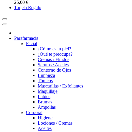
25,00 €
Tarjeta Regalo
Parafarmacia
Facial
¿Cómo es tu piel?
¿Qué te preocupa?
Cremas / Fluidos
Serums / Aceites
Contorno de Ojos
Limpieza
Tónicos
Mascarillas / Exfoliantes
Maquillaje
Labios
Brumas
Ampollas
Corporal
Higiene
Lociones / Cremas
Aceites