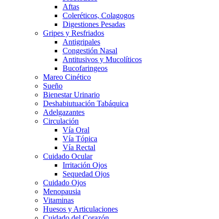
Aftas
Coleréticos, Colagogos
Digestiones Pesadas
Gripes y Resfriados
Antigripales
Congestión Nasal
Antitusivos y Mucolíticos
Bucofaringeos
Mareo Cinético
Sueño
Bienestar Urinario
Deshabiutuación Tabáquica
Adelgazantes
Circulación
Vía Oral
Vía Tópica
Vía Rectal
Cuidado Ocular
Irritación Ojos
Sequedad Ojos
Cuidado Ojos
Menopausia
Vitaminas
Huesos y Articulaciones
Cuidado del Corazón