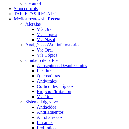
Ceramol
Skinceuticals
TARJETAS REGALO
Medicamentos sin Receta
Alergias
Vía Oral
Vía Tópica
Vía Nasal
Analgésicos/Antiinflamatorios
Vía Oral
Vía Tópica
Cuidado de la Piel
Antisépticos/Desinfectantes
Picaduras
Quemaduras
Antivirales
Corticoides Tópicos
Erupción/Irritación
Vía Oral
Sistema Digestivo
Antiácidos
Antiflatulentos
Antidiarreicos
Laxantes
Probióticos