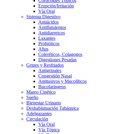
Corticoides Tópicos
Erupción/Irritación
Vía Oral
Sistema Digestivo
Antiácidos
Antiflatulentos
Antidiarreicos
Laxantes
Probióticos
Aftas
Coleréticos, Colagogos
Digestiones Pesadas
Gripes y Resfriados
Antigripales
Congestión Nasal
Antitusivos y Mucolíticos
Bucofaringeos
Mareo Cinético
Sueño
Bienestar Urinario
Deshabiutuación Tabáquica
Adelgazantes
Circulación
Vía Oral
Vía Tópica