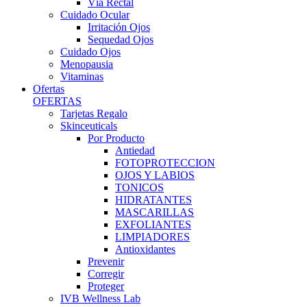
Vía Rectal
Cuidado Ocular
Irritación Ojos
Sequedad Ojos
Cuidado Ojos
Menopausia
Vitaminas
Ofertas
OFERTAS
Tarjetas Regalo
Skinceuticals
Por Producto
Antiedad
FOTOPROTECCION
OJOS Y LABIOS
TONICOS
HIDRATANTES
MASCARILLAS
EXFOLIANTES
LIMPIADORES
Antioxidantes
Prevenir
Corregir
Proteger
IVB Wellness Lab