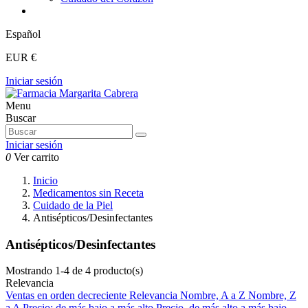
Español
EUR €
Iniciar sesión
Menu
Buscar
Iniciar sesión
0
Ver carrito
Inicio
Medicamentos sin Receta
Cuidado de la Piel
Antisépticos/Desinfectantes
Antisépticos/Desinfectantes
Mostrando 1-4 de 4 producto(s)
Relevancia
Ventas en orden decreciente
Relevancia
Nombre, A a Z
Nombre, Z
a A
Precio: de más bajo a más alto
Precio, de más alto a más bajo