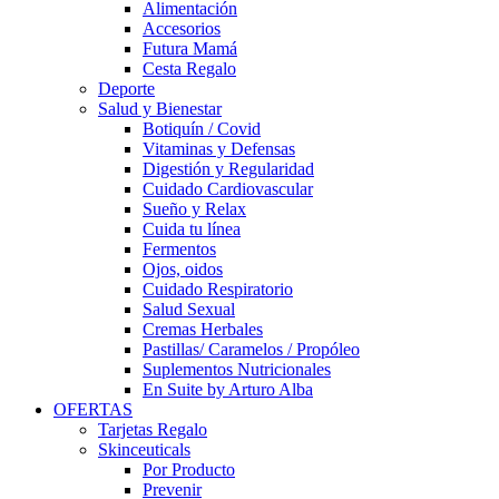
Alimentación
Accesorios
Futura Mamá
Cesta Regalo
Deporte
Salud y Bienestar
Botiquín / Covid
Vitaminas y Defensas
Digestión y Regularidad
Cuidado Cardiovascular
Sueño y Relax
Cuida tu línea
Fermentos
Ojos, oidos
Cuidado Respiratorio
Salud Sexual
Cremas Herbales
Pastillas/ Caramelos / Propóleo
Suplementos Nutricionales
En Suite by Arturo Alba
OFERTAS
Tarjetas Regalo
Skinceuticals
Por Producto
Prevenir