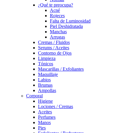
¿Qué te preocupa?
Acné
Rojeces
Falta de Luminosidad
Piel Deshidratada
Manchas
Arrugas
Cremas / Fluidos
Serums / Aceites
Contorno de Ojos
Limpieza
Tónicos
Mascarillas / Exfoliantes
Maquillaje
Labios
Brumas
Ampollas
Corporal
Higiene
Lociones / Cremas
Aceites
Perfumes
Manos
Pies