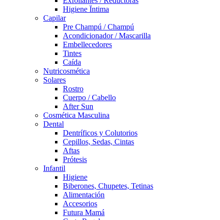
Exfoliantes / Reductoras
Higiene Ïntima
Capilar
Pre Champú / Champú
Acondicionador / Mascarilla
Embellecedores
Tintes
Caída
Nutricosmética
Solares
Rostro
Cuerpo / Cabello
After Sun
Cosmética Masculina
Dental
Dentríficos y Colutorios
Cepillos, Sedas, Cintas
Aftas
Prótesis
Infantil
Higiene
Biberones, Chupetes, Tetinas
Alimentación
Accesorios
Futura Mamá