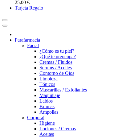
25,00 €
Tarjeta Regalo
Parafarmacia
Facial
¿Cómo es tu piel?
¿Qué te preocupa?
Cremas / Fluidos
Serums / Aceites
Contorno de Ojos
Limpieza
Tónicos
Mascarillas / Exfoliantes
Maquillaje
Labios
Brumas
Ampollas
Corporal
Higiene
Lociones / Cremas
Aceites