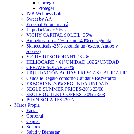
Corregir
Proteger
IVB Wellness Lab
Sweet by AA
Especial Futura mamá
Liquidación de Stock
VICHY CAPITAL SOLEIL -35%
Anthelios 1un -15% ó 2 un -40% en segunda
Skinceuticals -25% segunda un (excep. Antiox y
solares)
VICHY DESODORANTES -3€
HELIOCARE 4 €1ª UNIDAD 10€ 2ª UNIDAD
CERAVE SOLAR 20 %
LIQUIDACIÓN AGUAS FRESCAS CAUIDALIE
Caudalie Regalo contorno Caudalie Resveratrol
ERBORIAN -30% SEGUNDA UNIDAD
SEGLE SUMMER PRICES-20% 23/08
SEGLE OUTLET COFRES -30% 23/08
ISDIN SOLARES -20%
Marca Propia
Facial
Corporal
Capilar
Solares
Salud y Bienestar