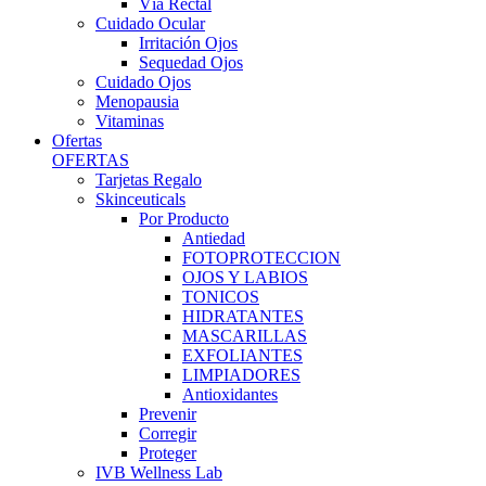
Vía Rectal
Cuidado Ocular
Irritación Ojos
Sequedad Ojos
Cuidado Ojos
Menopausia
Vitaminas
Ofertas
OFERTAS
Tarjetas Regalo
Skinceuticals
Por Producto
Antiedad
FOTOPROTECCION
OJOS Y LABIOS
TONICOS
HIDRATANTES
MASCARILLAS
EXFOLIANTES
LIMPIADORES
Antioxidantes
Prevenir
Corregir
Proteger
IVB Wellness Lab