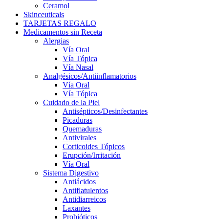
Ceramol
Skinceuticals
TARJETAS REGALO
Medicamentos sin Receta
Alergias
Vía Oral
Vía Tópica
Vía Nasal
Analgésicos/Antiinflamatorios
Vía Oral
Vía Tópica
Cuidado de la Piel
Antisépticos/Desinfectantes
Picaduras
Quemaduras
Antivirales
Corticoides Tópicos
Erupción/Irritación
Vía Oral
Sistema Digestivo
Antiácidos
Antiflatulentos
Antidiarreicos
Laxantes
Probióticos