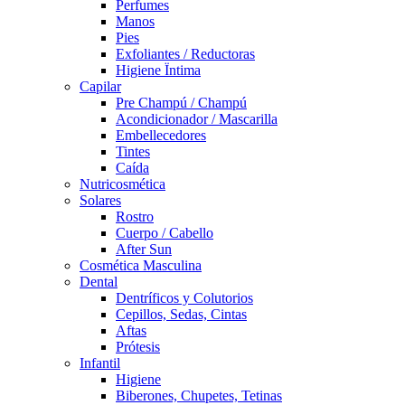
Perfumes
Manos
Pies
Exfoliantes / Reductoras
Higiene Ïntima
Capilar
Pre Champú / Champú
Acondicionador / Mascarilla
Embellecedores
Tintes
Caída
Nutricosmética
Solares
Rostro
Cuerpo / Cabello
After Sun
Cosmética Masculina
Dental
Dentríficos y Colutorios
Cepillos, Sedas, Cintas
Aftas
Prótesis
Infantil
Higiene
Biberones, Chupetes, Tetinas