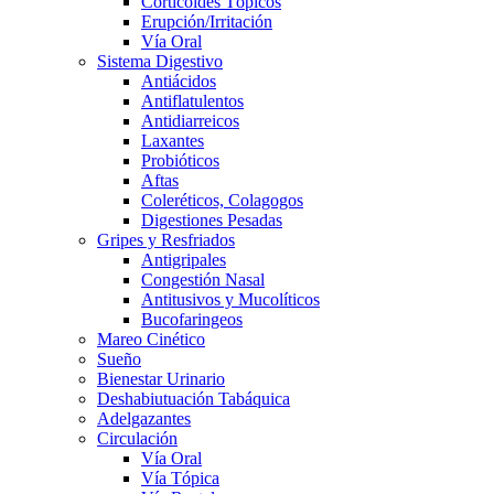
Corticoides Tópicos
Erupción/Irritación
Vía Oral
Sistema Digestivo
Antiácidos
Antiflatulentos
Antidiarreicos
Laxantes
Probióticos
Aftas
Coleréticos, Colagogos
Digestiones Pesadas
Gripes y Resfriados
Antigripales
Congestión Nasal
Antitusivos y Mucolíticos
Bucofaringeos
Mareo Cinético
Sueño
Bienestar Urinario
Deshabiutuación Tabáquica
Adelgazantes
Circulación
Vía Oral
Vía Tópica