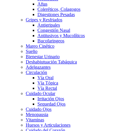
Aftas
Coleréticos, Colagogos
Digestiones Pesadas
Gripes y Resfriados
Antigripales
Congestión Nasal
Antitusivos y Mucolíticos
Bucofaringeos
Mareo Cinético
Sueño
Bienestar Urinario
Deshabiutuación Tabáquica
Adelgazantes
Circulación
Vía Oral
Vía Tópica
Vía Rectal
Cuidado Ocular
Irritación Ojos
Sequedad Ojos
Cuidado Ojos
Menopausia
Vitaminas
Huesos y Articulaciones
Cuidado del Corazón