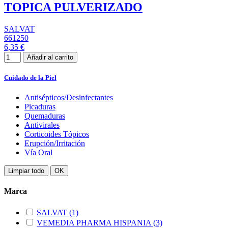
TOPICA PULVERIZADO
SALVAT
661250
6,35 €
Añadir al carrito
Cuidado de la Piel
Antisépticos/Desinfectantes
Picaduras
Quemaduras
Antivirales
Corticoides Tópicos
Erupción/Irritación
Vía Oral
Limpiar todo
OK
Marca
SALVAT
(1)
VEMEDIA PHARMA HISPANIA
(3)