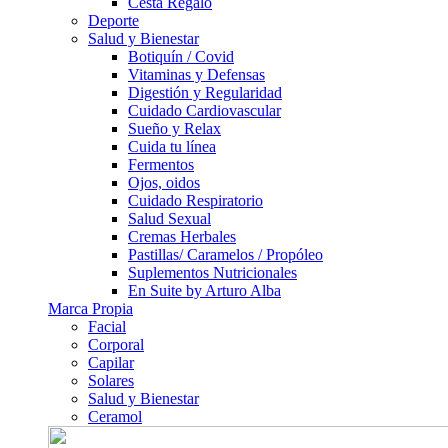
Cesta Regalo
Deporte
Salud y Bienestar
Botiquín / Covid
Vitaminas y Defensas
Digestión y Regularidad
Cuidado Cardiovascular
Sueño y Relax
Cuida tu línea
Fermentos
Ojos, oidos
Cuidado Respiratorio
Salud Sexual
Cremas Herbales
Pastillas/ Caramelos / Propóleo
Suplementos Nutricionales
En Suite by Arturo Alba
Marca Propia
Facial
Corporal
Capilar
Solares
Salud y Bienestar
Ceramol