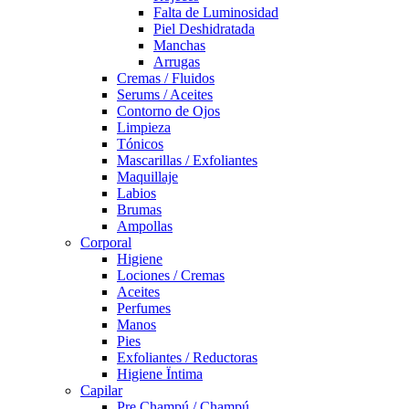
Falta de Luminosidad
Piel Deshidratada
Manchas
Arrugas
Cremas / Fluidos
Serums / Aceites
Contorno de Ojos
Limpieza
Tónicos
Mascarillas / Exfoliantes
Maquillaje
Labios
Brumas
Ampollas
Corporal
Higiene
Lociones / Cremas
Aceites
Perfumes
Manos
Pies
Exfoliantes / Reductoras
Higiene Ïntima
Capilar
Pre Champú / Champú