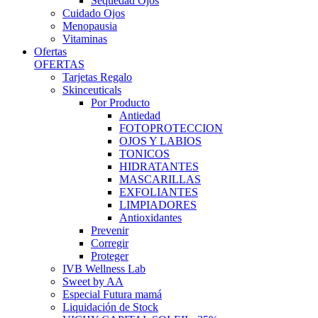
Sequedad Ojos
Cuidado Ojos
Menopausia
Vitaminas
Ofertas
OFERTAS
Tarjetas Regalo
Skinceuticals
Por Producto
Antiedad
FOTOPROTECCION
OJOS Y LABIOS
TONICOS
HIDRATANTES
MASCARILLAS
EXFOLIANTES
LIMPIADORES
Antioxidantes
Prevenir
Corregir
Proteger
IVB Wellness Lab
Sweet by AA
Especial Futura mamá
Liquidación de Stock