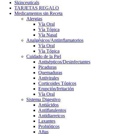
Skinceuticals
TARJETAS REGALO
Medicamentos sin Receta
Alergias
Vía Oral
Vía Tópica
Vía Nasal
Analgésicos/Antiinflamatorios
Vía Oral
Vía Tópica
Cuidado de la Piel
Antisépticos/Desinfectantes
Picaduras
Quemaduras
Antivirales
Corticoides Tópicos
Erupción/Irritación
Vía Oral
Sistema Digestivo
Antiácidos
Antiflatulentos
Antidiarreicos
Laxantes
Probióticos
Aftas