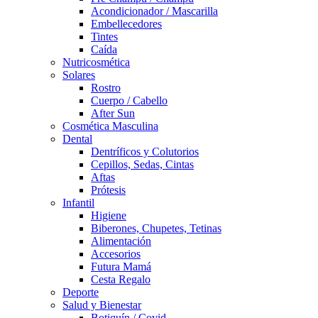
Acondicionador / Mascarilla
Embellecedores
Tintes
Caída
Nutricosmética
Solares
Rostro
Cuerpo / Cabello
After Sun
Cosmética Masculina
Dental
Dentríficos y Colutorios
Cepillos, Sedas, Cintas
Aftas
Prótesis
Infantil
Higiene
Biberones, Chupetes, Tetinas
Alimentación
Accesorios
Futura Mamá
Cesta Regalo
Deporte
Salud y Bienestar
Botiquín / Covid