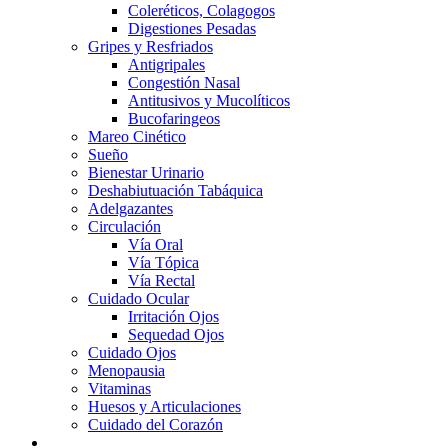
Coleréticos, Colagogos
Digestiones Pesadas
Gripes y Resfriados
Antigripales
Congestión Nasal
Antitusivos y Mucolíticos
Bucofaringeos
Mareo Cinético
Sueño
Bienestar Urinario
Deshabiutuación Tabáquica
Adelgazantes
Circulación
Vía Oral
Vía Tópica
Vía Rectal
Cuidado Ocular
Irritación Ojos
Sequedad Ojos
Cuidado Ojos
Menopausia
Vitaminas
Huesos y Articulaciones
Cuidado del Corazón