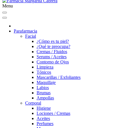
Menu
Parafarmacia
Facial
¿Cómo es tu piel?
¿Qué te preocupa?
Cremas / Fluidos
Serums / Aceites
Contorno de Ojos
Limpieza
Tónicos
Mascarillas / Exfoliantes
Maquillaje
Labios
Brumas
Ampollas
Corporal
Higiene
Lociones / Cremas
Aceites
Perfumes