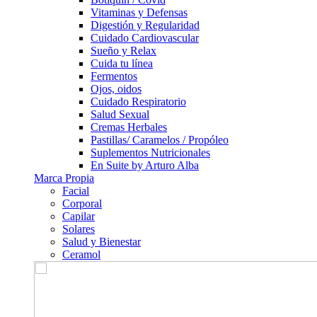
Vitaminas y Defensas
Digestión y Regularidad
Cuidado Cardiovascular
Sueño y Relax
Cuida tu línea
Fermentos
Ojos, oidos
Cuidado Respiratorio
Salud Sexual
Cremas Herbales
Pastillas/ Caramelos / Propóleo
Suplementos Nutricionales
En Suite by Arturo Alba
Marca Propia
Facial
Corporal
Capilar
Solares
Salud y Bienestar
Ceramol