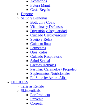
Accesorios
Futura Mamá
Cesta Regalo
Deporte
Salud y Bienestar
Botiquín / Covid
Vitaminas y Defensas
Digestión y Regularidad
Cuidado Cardiovascular
Sueño y Relax
Cuida tu línea
Fermentos
Ojos, oidos
Cuidado Respiratorio
Salud Sexual
Cremas Herbales
Pastillas/ Caramelos / Propóleo
Suplementos Nutricionales
En Suite by Arturo Alba
OFERTAS
Tarjetas Regalo
Skinceuticals
Por Producto
Prevenir
Corregir