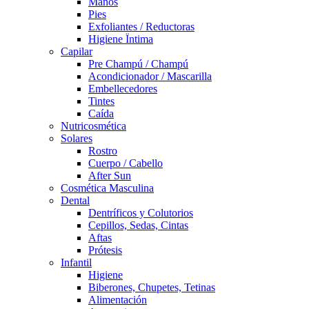
Manos
Pies
Exfoliantes / Reductoras
Higiene Ïntima
Capilar
Pre Champú / Champú
Acondicionador / Mascarilla
Embellecedores
Tintes
Caída
Nutricosmética
Solares
Rostro
Cuerpo / Cabello
After Sun
Cosmética Masculina
Dental
Dentríficos y Colutorios
Cepillos, Sedas, Cintas
Aftas
Prótesis
Infantil
Higiene
Biberones, Chupetes, Tetinas
Alimentación