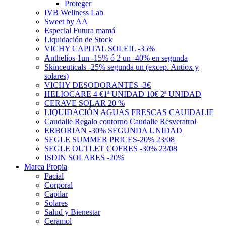
Proteger
IVB Wellness Lab
Sweet by AA
Especial Futura mamá
Liquidación de Stock
VICHY CAPITAL SOLEIL -35%
Anthelios 1un -15% ó 2 un -40% en segunda
Skinceuticals -25% segunda un (excep. Antiox y
solares)
VICHY DESODORANTES -3€
HELIOCARE 4 €1ª UNIDAD 10€ 2ª UNIDAD
CERAVE SOLAR 20 %
LIQUIDACIÓN AGUAS FRESCAS CAUIDALIE
Caudalie Regalo contorno Caudalie Resveratrol
ERBORIAN -30% SEGUNDA UNIDAD
SEGLE SUMMER PRICES-20% 23/08
SEGLE OUTLET COFRES -30% 23/08
ISDIN SOLARES -20%
Marca Propia
Facial
Corporal
Capilar
Solares
Salud y Bienestar
Ceramol