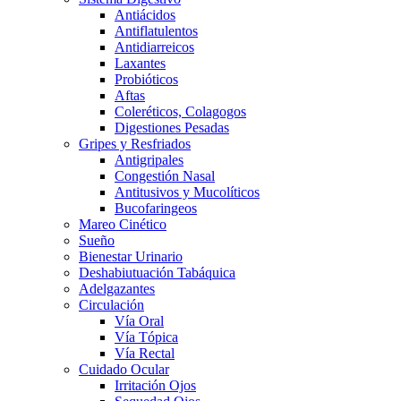
Antiácidos
Antiflatulentos
Antidiarreicos
Laxantes
Probióticos
Aftas
Coleréticos, Colagogos
Digestiones Pesadas
Gripes y Resfriados
Antigripales
Congestión Nasal
Antitusivos y Mucolíticos
Bucofaringeos
Mareo Cinético
Sueño
Bienestar Urinario
Deshabiutuación Tabáquica
Adelgazantes
Circulación
Vía Oral
Vía Tópica
Vía Rectal
Cuidado Ocular
Irritación Ojos